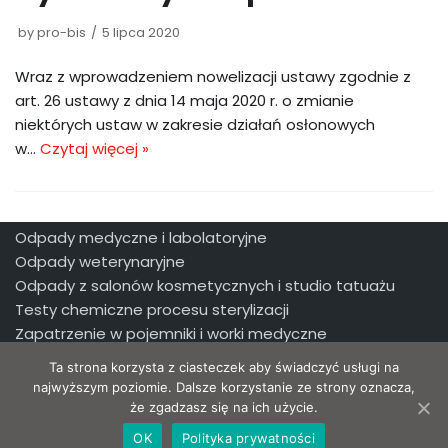
by
pro-bis
5 lipca 2020
Wraz z wprowadzeniem nowelizacji ustawy zgodnie z
art. 26 ustawy z dnia 14 maja 2020 r. o zmianie
niektórych ustaw w zakresie działań osłonowych
w…
Czytaj więcej »
Odpady medyczne i labolatoryjne
Odpady weterynaryjne
Odpady z salonów kosmetycznych i studio tatuażu
Testy chemiczne procesu sterylizacji
Zapatrzenie w pojemniki i worki medyczne
© PRO-BIS – All rights reserved 2020. Made with
by
Ta strona korzysta z ciasteczek aby świadczyć usługi na
najwyższym poziomie. Dalsze korzystanie ze strony oznacza,
Studio Schaffar
że zgadzasz się na ich użycie.
OK
Polityka prywatności